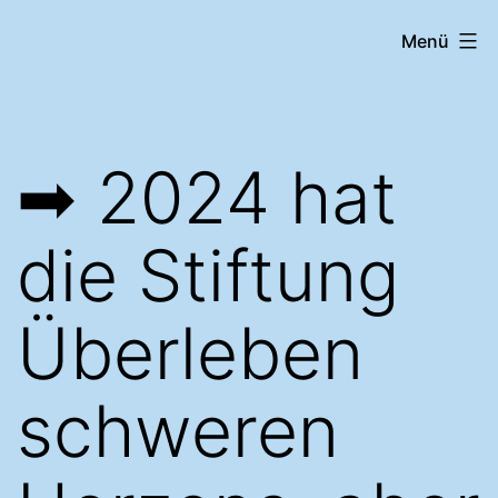
Zum
12
Menü
Inhalt
MONATE
springen
-
12
➡︎ 2024 hat
ORIGINALE
2025
die Stiftung
Überleben
schweren