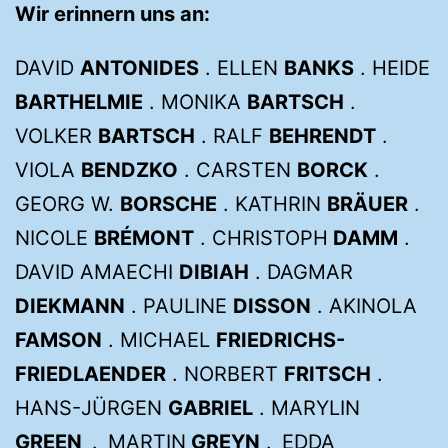
Wir erinnern uns an:
DAVID
ANTONIDES
. ELLEN
BANKS
. HEIDE
BARTHELMIE
. MONIKA
BARTSCH
.
VOLKER
BARTSCH
. RALF
BEHRENDT
.
VIOLA
BENDZKO
. CARSTEN
BORCK
.
GEORG W.
BORSCHE
. KATHRIN
BRÄUER
.
NICOLE
BRÉMONT
. CHRISTOPH
DAMM
.
DAVID AMAECHI
DIBIAH
. DAGMAR
DIEKMANN
. PAULINE
DISSON
. AKINOLA
FAMSON
. MICHAEL
FRIEDRICHS-
FRIEDLAENDER
. NORBERT
FRITSCH
.
HANS-JÜRGEN
GABRIEL
. MARYLIN
GREEN
. MARTIN
GREYN
. EDDA