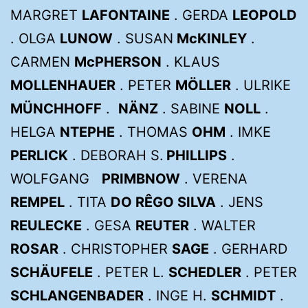
MARGRET
LAFONTAINE
. GERDA
LEOPOLD
. OLGA
LUNOW
. SUSAN
McKINLEY
.
CARMEN
McPHERSON
. KLAUS
MOLLENHAUER
. PETER
MÖLLER
. ULRIKE
MÜNCHHOFF
.
NÄNZ
. SABINE
NOLL
.
HELGA
NTEPHE
. THOMAS
OHM
. IMKE
PERLICK
. DEBORAH S.
PHILLIPS
.
WOLFGANG
PRIMBNOW
. VERENA
REMPEL
. TITA
DO RÊGO SILVA
. JENS
REULECKE
. GESA
REUTER
. WALTER
ROSAR
. CHRISTOPHER
SAGE
. GERHARD
SCHÄUFELE
. PETER L.
SCHEDLER
. PETER
SCHLANGENBADER
. INGE H.
SCHMIDT
.