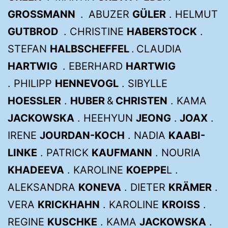
GROSSMANN
. ABUZER
GÜLER
. HELMUT
GUTBROD
. CHRISTINE
HABERSTOCK
.
STEFAN
HALBSCHEFFEL
. CLAUDIA
HARTWIG
. EBERHARD
HARTWIG
. PHILIPP
HENNEVOGL
. SIBYLLE
HOESSLER
.
HUBER
&
CHRISTEN
. KAMA
JACKOWSKA
. HEEHYUN
JEONG
.
JOAX
.
IRENE
JOURDAN-KOCH
. NADIA
KAABI-
LINKE
. PATRICK
KAUFMANN
. NOURIA
KHADEEVA
. KAROLINE
KOEPPE
L .
ALEKSANDRA
KONEVA
. DIETER
KRÄMER
.
VERA
KRICKHAHN
. KAROLINE
KROISS
.
REGINE
KUSCHKE
. KAMA
JACKOWSKA
.